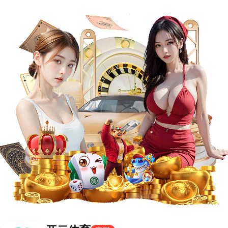
英超
意甲
法甲
德甲
西甲