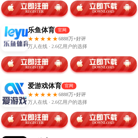
开云-弗洛伦蒂诺：我不会
nba
职！皇马不总是能赢，我也
经
患晚期癌症
周三0时，皇家马德里主席弗洛伦蒂诺在新闻发布
宣布，自己不会辞职，但会进行俱乐部主席选举。
坛加
本赛季成绩不佳，超级杯决赛负于巴萨，国王杯1
事。
一决...
.