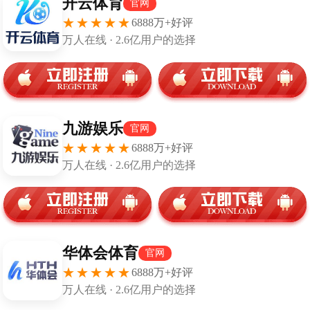
网站,开云app,开云官网