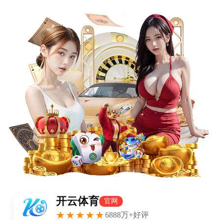
菜单
KAIYUN-狼队总监：何
朕宇仍会在U23队效力
明年1月或外租
体坛周报全媒体原创 4月16日，英超劲旅狼队官方宣
布，与18岁的中国小将何朕宇续约至2023年。在接受媒
体采访时，狼队青训总监斯科特·塞拉斯表示，与何朕宇
续约因其持续不断的进步、良好的态度以及所展现出来
的一切。下赛季何朕宇将继续在U23队效力，明年1月可