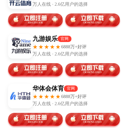
能会将其外租。 对于何朕宇来到狼队...
xiaoqiao
2026-05-12
184
体坛周报全媒体原创
4月16日，英超劲旅狼队官方宣布，与18岁的中国小将何
朕宇续约至2023年。在接受媒体采访时，狼队青训总监斯
科特·塞拉斯表示，与何朕宇续约因其持续不断的进步、良
好的态度以及所展现出来的一切。下赛季何朕宇将继续在
U23队效力，明年1月可能会将其外租。